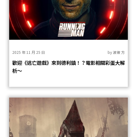
2025 年 11 月 25 日
by
波坡 方
歡迎《逃亡遊戲》來到德利鎮！？電影相關彩蛋大解
析～