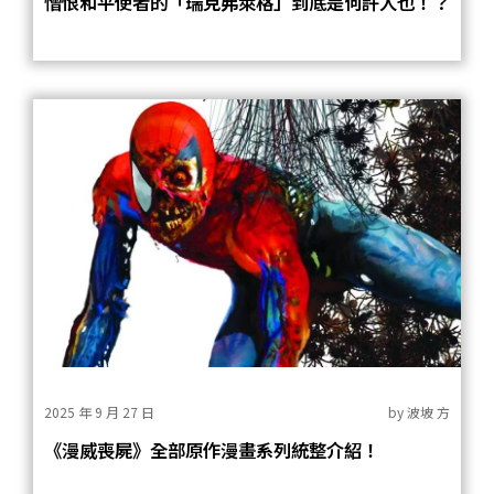
憎恨和平使者的「瑞克弗萊格」到底是何許人也！？
2025 年 9 月 27 日
by
波坡 方
《漫威喪屍》全部原作漫畫系列統整介紹！