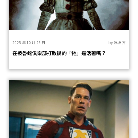
2025 年 10 月 29 日
by
波坡 方
在被魯蛇俱樂部打敗後的「牠」還活著嗎？