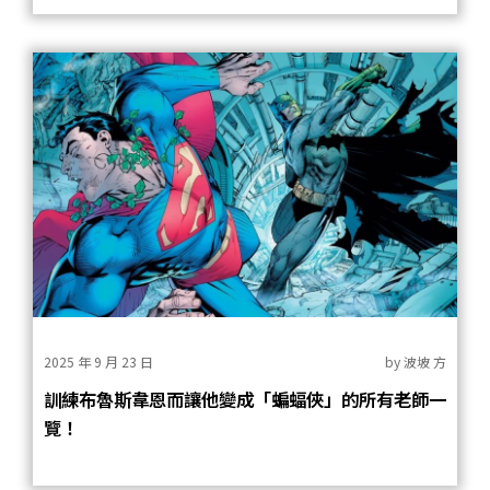
2025 年 9 月 23 日
by
波坡 方
訓練布魯斯韋恩而讓他變成「蝙蝠俠」的所有老師一
覽！