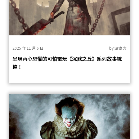
2025 年 11 月 6 日
by
波坡 方
呈現內心恐懼的可怕電玩《沉默之丘》系列故事統
整！