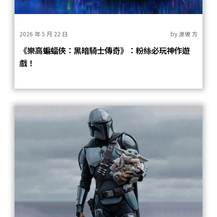
2026 年 5 月 22 日
by
波坡 方
《樂高蝙蝠俠：黑暗騎士傳奇》：粉絲必玩神作遊
戲！