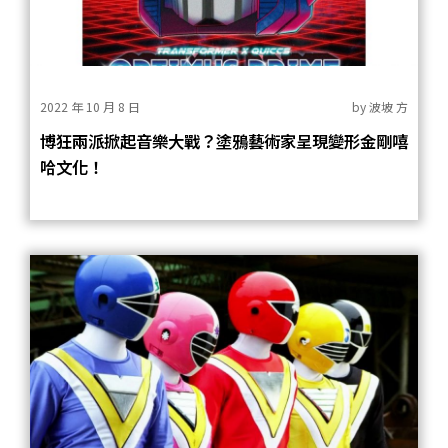
2022 年 10 月 8 日
by
波坡 方
博狂兩派掀起音樂大戰？塗鴉藝術家呈現變形金剛嘻
哈文化！