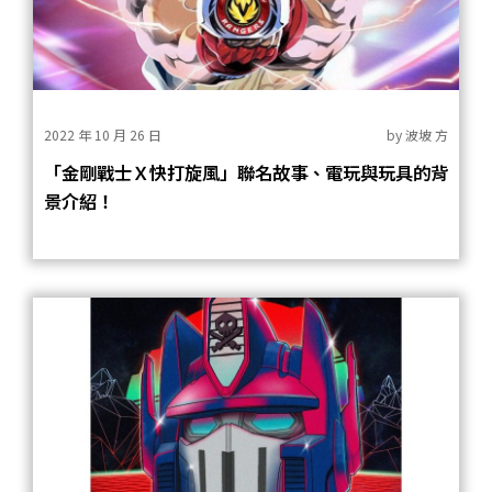
2022 年 10 月 26 日
by
波坡 方
「金剛戰士Ｘ快打旋風」聯名故事、電玩與玩具的背
景介紹！