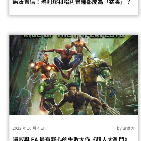
無法置信！瑪莉珍和哈利曾經都成為「猛毒」？
2022 年 10 月 4 日
by
波坡 方
漫威與 EA 最有野心的失敗大作《超人大亂鬥》