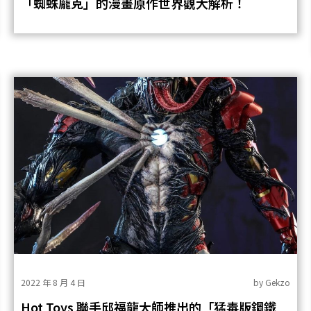
「蜘蛛龐克」的漫畫原作世界觀大解析！
2022 年 8 月 4 日
by
Gekzo
Hot Toys 聯手邱福龍大師推出的「猛毒版鋼鐵