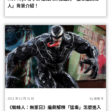
人」背景介紹！
2021 年 12 月 31 日
by
波坡 方
《蜘蛛人：無家日》編劇解釋「猛毒」怎麼進入