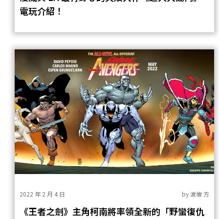
電玩介紹！
2022 年 2 月 4 日
by
波坡 方
《王者之劍》主角柯南將率領全新的「野蠻復仇