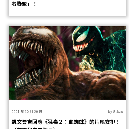
者聯盟」！
2021 年 10 月 20 日
by
Gekzo
凱文費吉回應《猛毒２：血蜘蛛》的片尾安排！