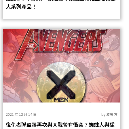
人系列產品！
2021 年 12 月 14 日
by
波坡 方
復仇者聯盟將再次與Ｘ戰警有衝突？蜘蛛人與猛