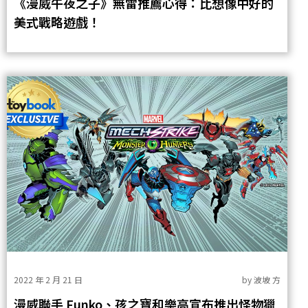
《漫威午夜之子》無雷推薦心得：比想像中好的
美式戰略遊戲！
2022 年 2 月 21 日
by
波坡 方
漫威聯手 Funko、孩之寶和樂高宣布推出怪物獵