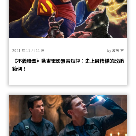
2021 年 11 月 11 日
by
波坡 方
《不義聯盟》動畫電影無雷短評：史上最糟糕的改編
範例！