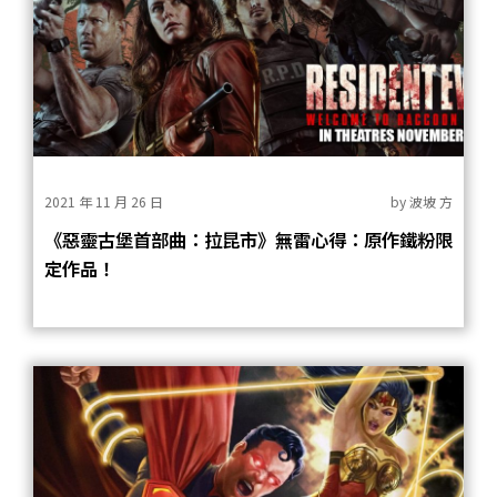
2021 年 11 月 26 日
by
波坡 方
《惡靈古堡首部曲：拉昆市》無雷心得：原作鐵粉限
定作品！