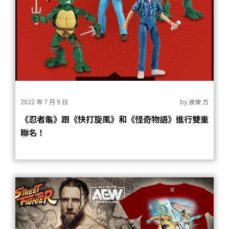
2022 年 7 月 9 日
by
波坡 方
《忍者龜》跟《快打旋風》和《怪奇物語》進行雙重
聯名！