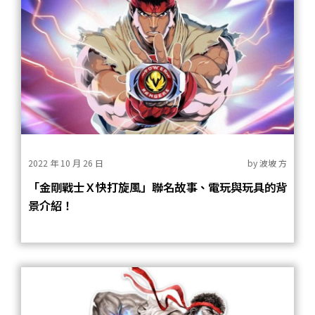
2022 年 10 月 26 日
by
波坡 方
「金剛戰士Ｘ快打旋風」聯名故事、電玩與玩具的背
景介紹！