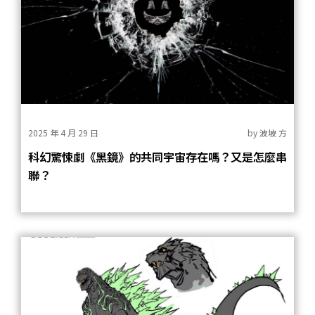
2025 年 4 月 29 日
by
波坡 方
科幻驚悚劇《黑鏡》的共同宇宙存在嗎？又是怎麼串
聯？