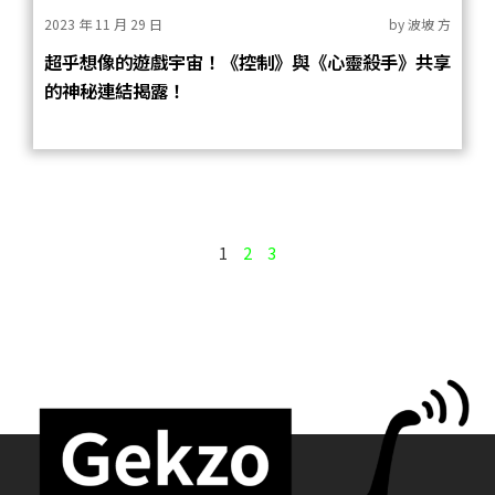
2023 年 11 月 29 日
by
波坡 方
超乎想像的遊戲宇宙！《控制》與《心靈殺手》共享
的神秘連結揭露！
1
2
3