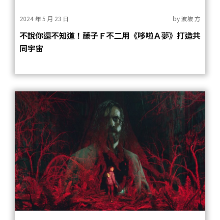
2024 年 5 月 23 日
by
波坡 方
不說你還不知道！藤子Ｆ不二用《哆啦Ａ夢》打造共
同宇宙