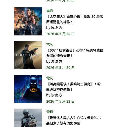
《太空超人》電影心得：重現 80 年代
原版動畫的神作！
by
波坡 方
2026 年 5 月 30 日
《007：初露鋒芒》心得：完美特務模
擬器的優秀電玩！
by
波坡 方
2026 年 5 月 30 日
《樂高蝙蝠俠：黑暗騎士傳奇》：粉
絲必玩神作遊戲！
by
波坡 方
2026 年 5 月 22 日
《曼達洛人與古古》心得：優秀的小
品但少了該有的史詩感