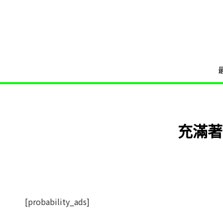
充滿著
[probability_ads]