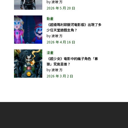
by
波坡 方
2026 年 5 月 20 日
《超級瑪利歐銀河電影版》出現了多
少任天堂遊戲主角？
by
波坡 方
2026 年 4 月 16 日
《超少女》電影中的瘋子角色「暴
狼」究竟是誰？
by
波坡 方
2026 年 3 月 2 日