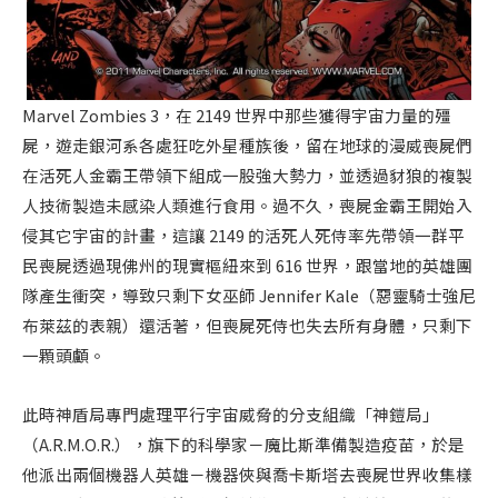
Marvel Zombies 3，在 2149 世界中那些獲得宇宙力量的殭
屍，遊走銀河系各處狂吃外星種族後，留在地球的漫威喪屍們
在活死人金霸王帶領下組成一股強大勢力，並透過豺狼的複製
人技術製造未感染人類進行食用。過不久，喪屍金霸王開始入
侵其它宇宙的計畫，這讓 2149 的活死人死侍率先帶領一群平
民喪屍透過現佛州的現實樞紐來到 616 世界，跟當地的英雄團
隊產生衝突，導致只剩下女巫師
Jennifer Kale（惡靈騎士強尼
布萊茲的表親）還活著，但喪屍死侍也失去所有身體，只剩下
一顆頭顱。
此時神盾局專門處理平行宇宙威脅的分支組織「神鎧局」
（A.R.M.O.R.），旗下的科學家－魔比斯準備製造疫苗，於是
他派出兩個機器人英雄－機器俠與喬卡斯塔去喪屍世界收集樣