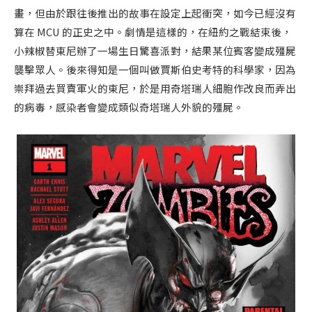
畫，但由於跟往後推出的故事在設定上起衝突，如今已經沒有
算在 MCU 的正史之中。劇情是這樣的，在紐約之戰結束後，
小辣椒替東尼辦了一場生日驚喜派對，結果某位賓客變成殭屍
襲擊眾人。後來得知是一個叫做賈斯伯史考特的科學家，因為
崇拜過去買賣軍火的東尼，於是用奇塔瑞人細胞作改良而弄出
的病毒，感染者會變成類似奇塔瑞人外貌的殭屍。