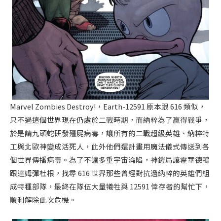
Marvel Zombies Destroy!，Earth-12591 原本跟 616 類似，
只不過這個世界現在仍處於二戰時期，而納粹為了贏得戰爭，
於是請九頭蛇研發殭屍病毒，讓所有的二戰超級英雄、納粹特
工與北歐神變成活死人，此外他們還計畫用魔法儀式傳送到各
個世界傳播病毒。為了不讓多重宇宙淪陷，神鎧局讓霍華德鴨
跟達姆彈杜根，找尋 616 世界那些曾經對抗過納粹的英雄們組
成特種部隊，最終在隊伍大量犧牲與 12591 倖存者的幫忙下，
順利解除此次危機。