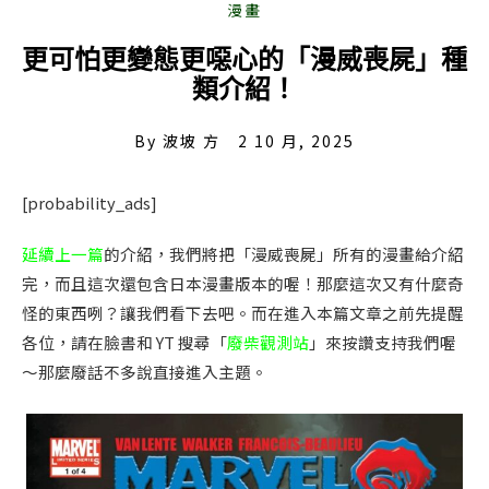
更可怕更變態更噁心的「漫威喪屍」種
類介紹！
By
波坡 方
2 10 月, 2025
[probability_ads]
延續上一篇
的介紹，我們將把「漫威喪屍」所有的漫畫給介紹
完，而且這次還包含日本漫畫版本的喔！那麼這次又有什麼奇
怪的東西咧？讓我們看下去吧。而在進入本篇文章之前先提醒
各位，請在臉書和 YT 搜尋「
廢柴觀測站
」來按讚支持我們喔
～那麼廢話不多說直接進入主題。