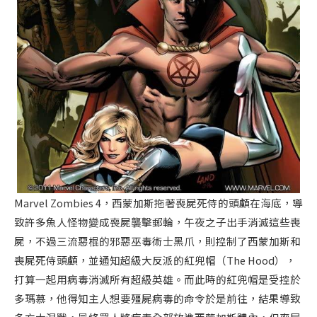
Marvel Zombies 4，西蒙加斯拖著喪屍死侍的頭顱在海底，導
致許多魚人怪物變成喪屍襲擊郵輪，午夜之子出手消滅這些喪
屍，不過三流惡棍的邪惡巫毒術士黑爪，則控制了西蒙加斯和
喪屍死侍頭顱，並通知超級大反派的紅兜帽（The Hood），
打算一起用病毒消滅所有超級英雄。而此時的紅兜帽是受控於
多瑪慕，他得知主人想要殭屍病毒的命令於是前往，結果導致