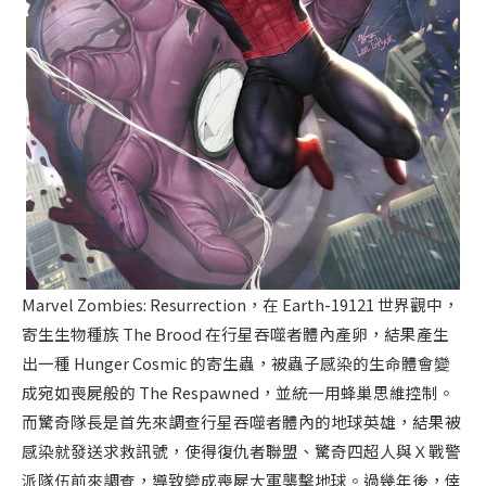
Marvel Zombies: Resurrection，在 Earth-19121 世界觀中，
寄生生物種族 The Brood 在行星吞噬者體內產卵，結果產生
出一種 Hunger Cosmic 的寄生蟲，被蟲子感染的生命體會變
成宛如喪屍般的 The Respawned，並統一用蜂巢思維控制。
而驚奇隊長是首先來調查行星吞噬者體內的地球英雄，結果被
感染就發送求救訊號，使得復仇者聯盟、驚奇四超人與Ｘ戰警
派隊伍前來調查，導致變成喪屍大軍襲擊地球。過幾年後，倖