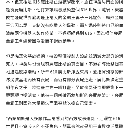
本，但真相是 616 魔比斯已經被綁起來，擔任神鎧局門面的則
是喪屍魔比斯，他打算讓病毒感染整個 616 世界。隨後，機器
俠在殭屍世界發現是正常人的金霸王妻子－凡妮莎，顯然金霸
王仍因為愛，克制沒有吃愛人的舉動，而凡妮莎則將自己的血
液給兩位機器人製作疫苗，不過拒絕逃到 616，因為相信喪屍
金霸王會繼續因為愛而不對她動手。
但是機器俠基於道德，摧毀整個複製人設施並消滅大部分的活
死人，神鎧局也發現喪屍魔比斯的真面目，不過卻導致整個基
地遭遇感染浩劫，所幸 616 魔比斯掙脫束縛，並指揮殘存的部
隊消滅基地內所有喪屍。而仍有部分喪屍逃走，魔比斯決定重
組午夜之子，將這些生物一網打盡。至於喪屍死侍即便剩下一
顆頭顱也還活著，他被一個叫做西蒙加斯的喪屍給帶走，喪屍
金霸王則因為大量損失而沮喪就吃掉自己愛妻。
*西蒙加斯是大多數作品常看到的西方故事殭屍，活躍在 616
世界且不會咬人的不死角色，簡單來說就是用巫毒教復活屍體