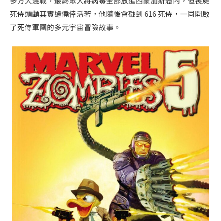
多方大混戰，最終眾人將病毒全部放進西蒙加斯體內，但喪屍
死侍頭顱其實還僥倖活著，他隨後會碰到 616 死侍，一同開啟
了死侍軍團的多元宇宙冒險故事。