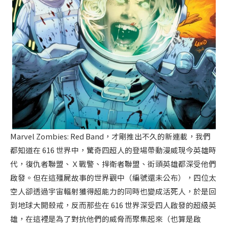
Marvel Zombies: Red Band，才剛推出不久的新連載，我們
都知道在 616 世界中，驚奇四超人的登場帶動漫威現今英雄時
代，復仇者聯盟、Ｘ戰警、捍衛者聯盟、街頭英雄都深受他們
啟發。但在這殭屍故事的世界觀中（編號還未公布），四位太
空人卻透過宇宙輻射獲得超能力的同時也變成活死人，於是回
到地球大開殺戒，反而那些在 616 世界深受四人啟發的超級英
雄，在這裡是為了對抗他們的威脅而聚集起來（也算是啟