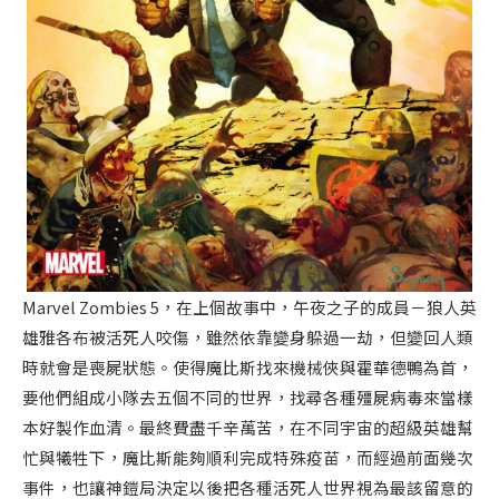
Marvel Zombies 5，在上個故事中，午夜之子的成員－狼人英
雄雅各布被活死人咬傷，雖然依靠變身躲過一劫，但變回人類
時就會是喪屍狀態。使得魔比斯找來機械俠與霍華德鴨為首，
要他們組成小隊去五個不同的世界，找尋各種殭屍病毒來當樣
本好製作血清。最終費盡千辛萬苦，在不同宇宙的超級英雄幫
忙與犧牲下，魔比斯能夠順利完成特殊疫苗，而經過前面幾次
事件，也讓神鎧局決定以後把各種活死人世界視為最該留意的