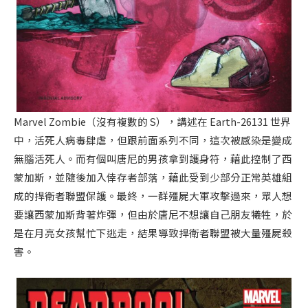
Marvel Zombie（沒有複數的 S），講述在 Earth-26131 世界
中，活死人病毒肆虐，但跟前面系列不同，這次被感染是變成
無腦活死人。而有個叫唐尼的男孩拿到護身符，藉此控制了西
蒙加斯，並隨後加入倖存者部落，藉此受到少部分正常英雄組
成的捍衛者聯盟保護。最終，一群殭屍大軍攻擊過來，眾人想
要讓西蒙加斯背著炸彈，但由於唐尼不想讓自己朋友犧牲，於
是在月亮女孩幫忙下逃走，結果導致捍衛者聯盟被大量殭屍殺
害。