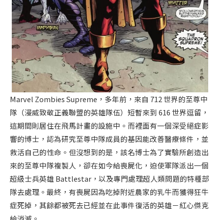
Marvel Zombies Supreme，多年前，來自 712 世界的至尊中
隊（漫威致敬正義聯盟的英雄隊伍）短暫來到 616 世界逗留，
這期間則居住在飛馬計畫的設施中。而裡面有一個深受絕症影
響的博士，認為研究至尊中隊成員的基因能改善醫療條件，並
救活自己的性命。但沒想到的是，該名博士為了實驗所創造出
來的至尊中隊複製人，卻在如今給喪屍化，迫使軍隊派出一個
超級士兵英雄 Battlestar，以及專門處理超人類問題的特種部
隊去處理。最終，有喪屍因為吃掉附近農家的乳牛而獲得狂牛
症死掉，其餘都被死去已經並在此事件復活的英雄－紅心傑克
給消滅。