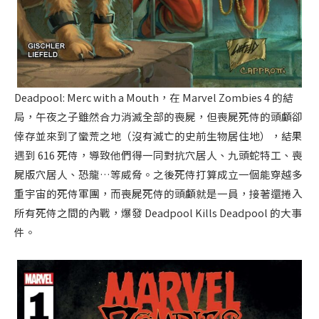
Deadpool: Merc with a Mouth，在 Marvel Zombies 4 的結
局，午夜之子雖然合力消滅全部的喪屍，但喪屍死侍的頭顱卻
倖存並來到了蠻荒之地（沒有滅亡的史前生物居住地），結果
遇到 616 死侍，導致他們得一同對抗穴居人、九頭蛇特工、喪
屍版穴居人、恐龍…等威脅。之後死侍打算成立一個能穿越多
重宇宙的死侍軍團，而喪屍死侍的頭顱就是一員，接著還捲入
所有死侍之間的內戰，爆發 Deadpool Kills Deadpool 的大事
件。