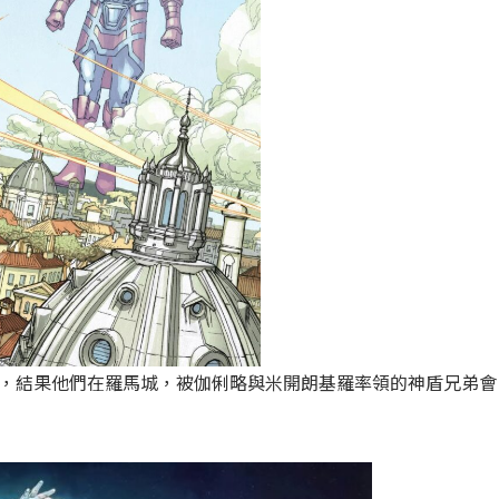
噬者，結果他們在羅馬城，被伽俐略與米開朗基羅率領的神盾兄弟會
。