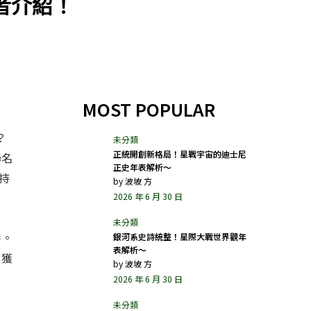
者介紹！
MOST POPULAR
？
正統開創新格局！星戰宇宙的迪士尼
聯名
正史年表解析～
持
by
波坡 方
2026 年 6 月 30 日
養。
銀河系史詩統整！星際大戰世界觀年
表解析～
，獲
by
波坡 方
2026 年 6 月 30 日