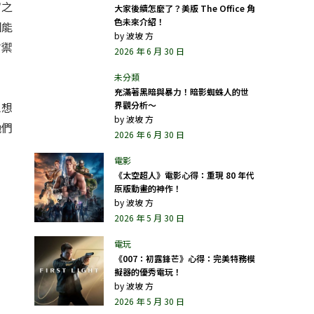
宙之
大家後續怎麼了？美版 The Office 角
色未來介紹！
個能
by
波坡 方
防禦
2026 年 6 月 30 日
充滿著黑暗與暴力！暗影蜘蛛人的世
思想
界觀分析～
by
波坡 方
他們
2026 年 6 月 30 日
《太空超人》電影心得：重現 80 年代
原版動畫的神作！
by
波坡 方
2026 年 5 月 30 日
《007：初露鋒芒》心得：完美特務模
擬器的優秀電玩！
by
波坡 方
2026 年 5 月 30 日