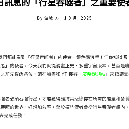
日訊息的「行星吞噬者」之重要使
By
波坡 方
1 8 月, 2025
影中，我們都能看到「行星吞噬者」的使者－銀色衝浪手！但你知道嗎
噬者」的使者，今天我們就從漫畫正史、多重宇宙版本，甚至是
前先提醒各位，請在臉書和 YT 搜尋「
廢柴觀測站
」來按讚支
吞噬者必須吞噬行星，才能獲得維持其悲慘存在所需的能量和營
能吞噬的世界，好增加效率。至於這些使者會從行星吞噬者體內
己去完成任務。