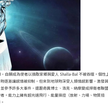
add，自願成為使者以換取家鄉與愛人 Shalla‑Bal 不被吞噬。個性
命時逐漸讓感情被抑制，但來到地球時深受人類情感影響，激發
，並參予許多大事件，還跟奇異博士、浩克、納摩變成捍衛者聯
使者。能力上擁有超光速飛行、能量操控（放射、力場、物質扭
作。