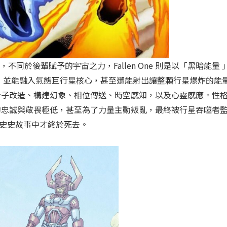
，不同於後輩賦予的宇宙之力，Fallen One 則是以「黑暗能量 
質控制，並能融入氣態巨行星核心，甚至還能射出讓整顆行星爆炸的能
分子改造、構建幻象、相位傳送、時空感知，以及心靈感應。性
的忠誠與敬畏極低，甚至為了力量主動叛亂，最終被行星吞噬者
正史史故事中才終於死去。