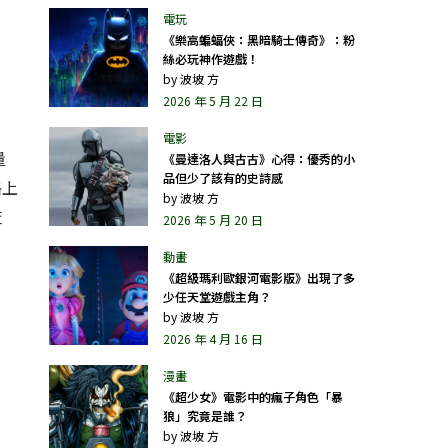
《樂高蝙蝠俠：黑暗騎士傳奇》：粉
絲必玩神作遊戲！
by
波坡 方
2026 年 5 月 22 日
」
量
《曼達洛人與古古》心得：優秀的小
品但少了該有的史詩感
格上
by
波坡 方
監
2026 年 5 月 20 日
《超級瑪利歐銀河電影版》出現了多
少任天堂遊戲主角？
by
波坡 方
2026 年 4 月 16 日
《超少女》電影中的瘋子角色「暴
狼」究竟是誰？
by
波坡 方