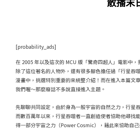
散播末
[probability_ads]
在 2005 年以及這次的 MCU 版「驚奇四超人」電
除了這位著名的人物外，還有很多腳色擔任過「行星吞
漫畫中，挑選特別重要的來統整介紹！而在進入本篇文章之
我們喔～那麼廢話不多說直接進入主題。
先聊聊共同設定，由於身為一股宇宙的自然之力，行星
而數百萬年以來，行星吞噬者一直創造使者協助他尋找
得一部分宇宙之力（Power Cosmic），藉此來協助自