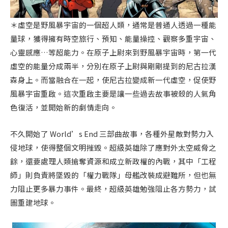
＊虛空是野風暴宇宙的一個超人類，通常是普通人透過一種能
量球，獲得擁有時空旅行、預知、能量操控、觀察多重宇宙、
心靈感應…等超能力。在原子上尉來到野風暴宇宙時，第一代
虛空的能量分成兩半，分別在原子上尉與剛剛提到的尼古拉漢
森身上。而當融合在一起，使尼古拉變成新一代虛空，促使野
風暴宇宙重啟。這次重啟主要是讓一些過去故事被殺的人氣角
色復活，並開始新的劇情走向。
不久開始了 World’s End 三部曲故事，各種外星敵對勢力入
侵地球，使得整個文明摧毀。超級英雄除了應對外太空威脅之
餘，還要處理人類搶奪資源和成立新政權的內戰，其中「工程
師」則負責將墜毀的「權力戰隊」母艦改裝成避難所，但也無
力阻止更多暴力事件。最終，超級英雄勉強阻止各方勢力，試
圖重建地球。