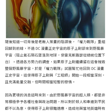
隨後知道一切背後是老敵人策畫的陰謀後，「權力戰隊」重組
回歸到前線，不過 DC 漫畫正史宇宙的原子上尉卻來到野風暴
宇宙（阻止氪石隕石墜落到地球，使雷克斯路瑟從總統位置下
台）。透過各方勢力的調查，如果原子上尉繼續留在這會摧毀
整個野風暴宇宙，於是「權力戰隊」試圖幫忙他回到 DC 漫畫
正史宇宙，這使得原子上尉與「工程師」開始一段相當深刻，
且充滿能量交融，但時間相當短暫的戀情。
因為更壞的消息這時來到，由於野風暴宇宙的超人類，都是非
常積極參予各種社會與政治問題，所以對於殺人和牽連到平民
都不以為意，使得原子上尉很難適應，造成他與當地英雄時有