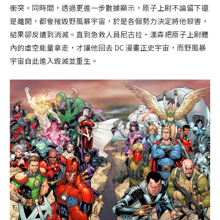
衝突。同時間，透過更進一步數據顯示，原子上尉不論留下還
是離開，都會摧毀野風暴宇宙，於是各個勢力決定將他殺害，
結果卻反遭到消滅。直到急救人員尼古拉·漢森把原子上尉體
內的虛空能量拿走，才讓他回去 DC 漫畫正史宇宙，而野風暴
宇宙自此進入毀滅並重生。