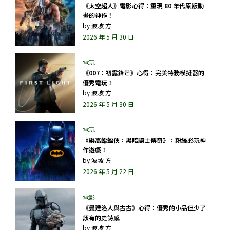
《太空超人》電影心得：重現 80 年代原版動
畫的神作！
by
波坡 方
2026 年 5 月 30 日
《007：初露鋒芒》心得：完美特務模擬器的
優秀電玩！
by
波坡 方
2026 年 5 月 30 日
《樂高蝙蝠俠：黑暗騎士傳奇》：粉絲必玩神
作遊戲！
by
波坡 方
2026 年 5 月 22 日
《曼達洛人與古古》心得：優秀的小品但少了
該有的史詩感
by
波坡 方