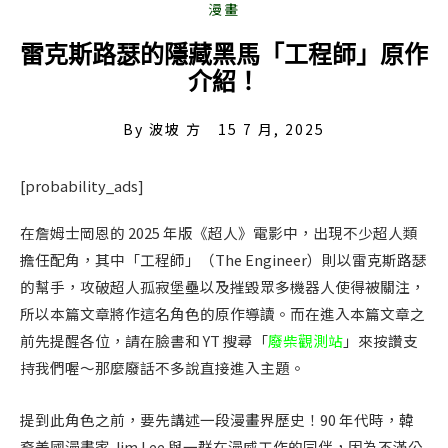
雷克斯路瑟的隱藏黑馬「工程師」原作
介紹！
By
波坡 方
15 7 月, 2025
[probability_ads]
在詹姆士岡恩的 2025 年版《超人》電影中，出現不少超人類
擔任配角，其中「工程師」（The Engineer）則以雷克斯路瑟
的幫手，攻破超人孤寂堡壘以及摧毀眾多機器人使得被關注，
所以本篇文章將作這名角色的原作導讀。而在進入本篇文章之
前先提醒各位，請在臉書和 YT 搜尋「
廢柴觀測站
」來按讚支
持我們喔～那麼廢話不多說直接進入主題。
提到此角色之前，要先講述一段漫畫界歷史！90 年代時，韓
裔美國漫畫家 Jim Lee 與一群在漫威工作的同伴，因為不滿公