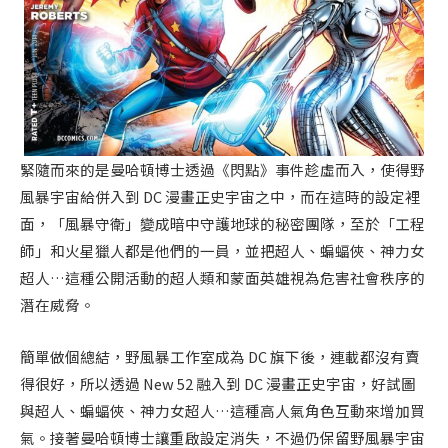
緊隨而來的是曼哈頓博士透過《閃點》事件趁虛而入，使得野
風暴宇宙給併入到 DC 漫畫正史宇宙之中，而在這時的設定裡
面，「風暴守衛」變成暗中守護地球的秘密團隊，至於「工程
師」和火星獵人都是他們的一員，並把超人、蝙蝠俠、神力女
超人…這種公開活動的超人類和蒙面英雄視為危害社會秩序的
潛在威脅。
簡單做個總結，野風暴工作室成為 DC 旗下後，連載都沒有賣
得很好，所以透過 New 52 融入到 DC 漫畫正史宇宙，好試圖
與超人、蝙蝠俠、神力女超人…這種高人氣角色互動來增加買
氣。接著曼哈頓博士讓重啟設定消失，不過仍保留野風暴宇宙