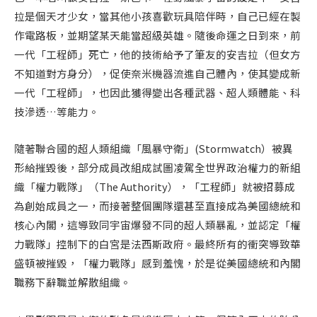
拉是個天才少女，當其他小孩喜歡玩具陪伴時，自己已經在製
作電路板，並期望某天能當超級英雄。隨後命運之日到來，前
一代「工程師」死亡，他的技術給予了筆友的安吉拉（但女方
不知道對方身分），促使奈米機器流進自己體內，使其變成新
一代「工程師」，也因此獲得變出各種武器、超人類體能、科
技滲透…等能力。
隨著聯合國的超人類組織「風暴守衛」(Stormwatch）被異
形給摧毀後，部分成員改組成試圖凌駕全世界政治權力的新組
織「權力戰隊」（The Authority），「工程師」就被招募成
為創始成員之一，而接著整個團隊還甚至直接成為美國總統和
核心內閣，這導致同宇宙爆發不同的超人類暴亂，並認定「權
力戰隊」控制下的白宮是法西斯政府。最終所有的衝突導致華
盛頓被摧毀，「權力戰隊」感到羞愧，於是從美國總統和內閣
職務下辭職並解散組織。