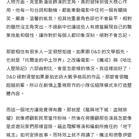
人物方面，克里斯潘恩飾演的主角，真的發揮到強大核心作
用，他每一句台詞和動機，都能牽動電影中任何一個有關搞
笑、嚴肅、溫馨的氣氛！但其他重要角色卻也不會扁平，相對
的雖然沒主角突出，不過劇中也讓這些人有適當展現自己的職
業技能和個性，讓你對於每個人都印象深刻，絕對不會忘記。
那麼相信有很多人一定很想知道，如果跟 D&D 的文學祖先，
也就是「托爾金的中土世界」之改編電影－《魔戒》與《哈比
人歷險記》六部曲對比，會是怎麼樣的情況。我這樣說好了，
D&D 絕對清楚如果要拍史詩大戰爭格局的作品，那麼會很難
超越前輩，所以在劇情上重視原作的小隊伍組隊模式來打造整
體內容。
而這一個地方讓我覺得有趣，那就是《龍與地下城：盜賊榮
耀》就像把觀影民眾當作粉絲，然後在旁圍觀那些演員怎麼像
是桌遊玩家們那樣冒險，藉此理解導演和編劇所擔任的「地下
城主」如何安排故事。而特效上就不用講了，魔法和德魯伊變