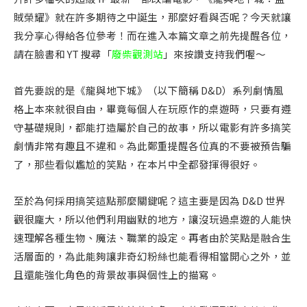
賊榮耀》就在許多期待之中誕生，那麼好看與否呢？今天就讓
我分享心得給各位參考！而在進入本篇文章之前先提醒各位，
請在臉書和 YT 搜尋「
廢柴觀測站
」來按讚支持我們喔～
首先要說的是《龍與地下城》（以下簡稱 D&D）系列劇情風
格上本來就很自由，畢竟每個人在玩原作的桌遊時，只要有遵
守基礎規則，都能打造屬於自己的故事，所以電影有許多搞笑
劇情非常有趣且不違和。為此鄭重提醒各位真的不要被預告騙
了，那些看似尷尬的笑點，在本片中全都發揮得很好。
至於為何採用搞笑這點那麼關鍵呢？這主要是因為 D&D 世界
觀很龐大，所以他們利用幽默的地方，讓沒玩過桌遊的人能快
速理解各種生物、魔法、職業的設定。再者由於笑點是融合生
活層面的，為此能夠讓非奇幻粉絲也能看得相當開心之外，並
且還能強化角色的背景故事與個性上的描寫。