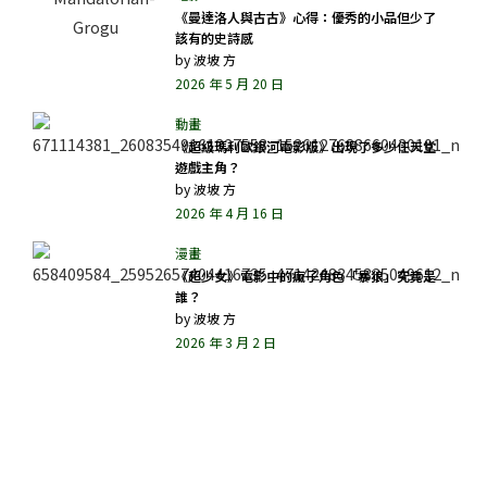
《曼達洛人與古古》心得：優秀的小品但少了
該有的史詩感
by
波坡 方
2026 年 5 月 20 日
《超級瑪利歐銀河電影版》出現了多少任天堂
遊戲主角？
by
波坡 方
2026 年 4 月 16 日
《超少女》電影中的瘋子角色「暴狼」究竟是
誰？
by
波坡 方
2026 年 3 月 2 日