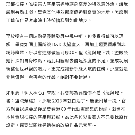
形都很棒，唯獨某人客串表達種族身高差的特效意外爛，讓我
感到有點出戲。畢竟其他特效那麼優秀到寫實的地步，怎麼到
了這位仁兄客串演出時卻糟糕到如此地步。
至於還有一個缺點是整體發展中規中矩，但我覺得這可以理
解，畢竟如同上面所說 D&D 太過龐大，再加上還要顧慮到非
粉絲群眾，所以會這樣做無可厚非。但《龍與地下城：盜賊榮
耀》深知自身缺點，藉此用幽默去補足深度的不足，並成功展
現整個世界觀的魅力，更完成讓新手能入坑的任務，那麼就是
非常值得一看再看的作品，絕對不要錯過。
如果要「個人私心」來說，我會認為要是你不看《龍與地下
城：盜賊榮耀》，那麼 2023 年就白活了～最後附帶一提，官
方親自說道要是你是曾看過 80 年代動畫影集的粉絲，就會在
本片發現很棒的客串與彩蛋，為此各位彩蛋獵人不只要找原作
設定，還要試圖找尋過往的改編作品元素阿～