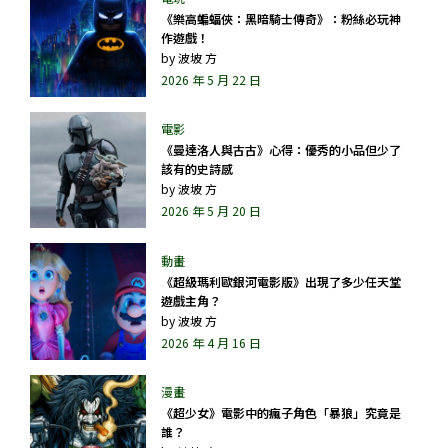
《樂高蝙蝠俠：黑暗騎士傳奇》：粉絲必玩神
作遊戲！
by
波坡 方
2026 年 5 月 22 日
《曼達洛人與古古》心得：優秀的小品但少了
該有的史詩感
by
波坡 方
2026 年 5 月 20 日
《超級瑪利歐銀河電影版》出現了多少任天堂
遊戲主角？
by
波坡 方
2026 年 4 月 16 日
《超少女》電影中的瘋子角色「暴狼」究竟是
誰？