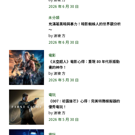
2026 年 6 月 30 日
充滿著黑暗與暴力！暗影蜘蛛人的世界觀分析
～
by
波坡 方
2026 年 6 月 30 日
《太空超人》電影心得：重現 80 年代原版動
畫的神作！
by
波坡 方
2026 年 5 月 30 日
《007：初露鋒芒》心得：完美特務模擬器的
優秀電玩！
by
波坡 方
2026 年 5 月 30 日