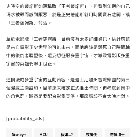
史時空的薩諾斯如願擊敗「王者薩諾斯」，但看到年邁的自己
渴求被殺而感到厭惡，於是正史薩諾斯就用時間寶石離開，讓
「王者薩諾斯」苟活。
至於電影版「王者薩諾斯」目前沒有太多詳細資訊，估計應該
是來自電影正史世界的可能未來，而他應該是殺死自己時間軸
中的復仇者聯盟後，還妄想征服多重宇宙，才導致電影版多重
宇宙的英雄們聯手阻止。
這個漫威多重宇宙的互動內容，是迪士尼加州冒險樂園的第三
個漫威主題設施，目前還未確定正式推出時間，但考慮到圖中
的角色群，顯然是要配合影集宣傳，那麼應該不會太晚才對。
[probability_ads]