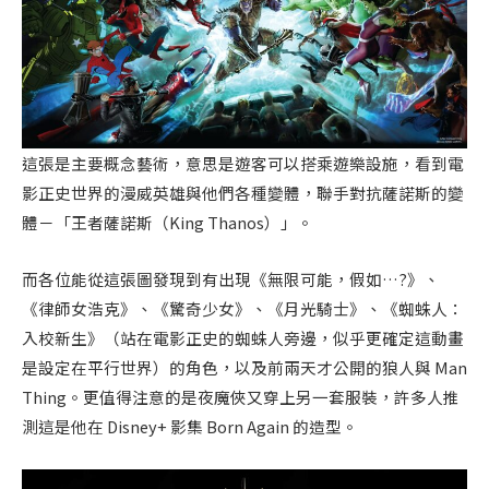
這張是主要概念藝術，意思是遊客可以搭乘遊樂設施，看到電
影正史世界的漫威英雄與他們各種變體，聯手對抗薩諾斯的變
體－「王者薩諾斯（King Thanos）」。
而各位能從這張圖發現到有出現《無限可能，假如…?》、
《律師女浩克》、《驚奇少女》、《月光騎士》、《蜘蛛人：
入校新生》（站在電影正史的蜘蛛人旁邊，似乎更確定這動畫
是設定在平行世界）的角色，以及前兩天才公開的狼人與 Man
Thing。更值得注意的是夜魔俠又穿上另一套服裝，許多人推
測這是他在 Disney+ 影集 Born Again 的造型。