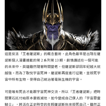
這是反派「王者薩諾斯」的概念藝術，此角色最早是出現在薩
諾斯個人漫畫連載的第 2 系列第 13 期，劇情講述在一個可能
的未來中，英雄雖然隨著時間變老，但薩諾斯卻因年紀越大就
越強。而為了取悅宇宙死神，薩諾斯再度進行征戰，並殺死宇
宙中所有生物，使得自己統治著毫無生機的宇宙。
可是唯有死去才能跟宇宙死神交流，所以「王者薩諾斯」把時
間寶石託付給原本要毀滅他，如今變成自己僕人的「宇宙惡靈
騎士」，將活在正史時空的年輕薩諾斯拖來殺死自己。雖然正