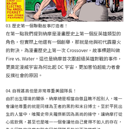
03. 歷史第一個聯動故事打造者！
在第一點我們提到納摩是漫畫歷史上第一個反英雄類型的
角色，但實際上他還有一個創舉，那就是他與初代霹靂火
的對決，為漫畫歷史上第一次 Crossover，故事標題叫做
Fire vs. Water。這也是納摩首次跟超級英雄對戰的事件，
更奠定漫威宇宙為何比起 DC 宇宙，更加害怕超能力者會
反撲社會的原因。
04. 自視甚高但是非常尊重美國隊長！
由於出生環境的關係，納摩總是相當自傲且瞧不起別人，唯一
會讓他尊重的就是同樣為王者的黑豹和末日博士。至於平民出
生的人當中，唯獨史帝夫羅傑斯因為高尚的操守，讓納摩打從
心底欽佩，甚至也是唯一一個會讓他自己覺得不如人的存在，