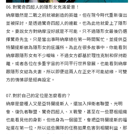
06. 對驚奇四超人的隱形女充滿愛意！
納摩雖然是二戰之前就被創造的英雄，但在現今時代重新復出
並被探討，是透過驚奇四超人的連載，也為此他就愛上了隱形
女。要說女方對納摩沒好感是不可能，只不過隱形女最後仍選
擇驚奇先生，只是當出事時納摩總在第一時間幫忙，並提供亞
特蘭提斯做為隱形女的庇護所。為此在很多故事中，你能看到
納摩跟隱形女有不少曖昧，不過女方都基於理性克制和保持距
離，或者各位在多重宇宙的不同平行世界發展，也能看到納摩
跟隱形女結為夫妻，所以即便這兩人在正史不可能結緣，可雙
方的情愫卻是經典設定。
07. 對於自己的定位是怎麼看的？
納摩是變種人又是亞特蘭提斯人，還加入捍衛者聯盟、光明
會、復仇者聯盟、驚奇四超人、Ｘ戰警，甚至在一些惡棍組織
也能看見他的身影。但他身為一個國王，會把亞特蘭提斯的福
祉擺在第一位，所以這些團隊的任務如果危害到相關利益，那