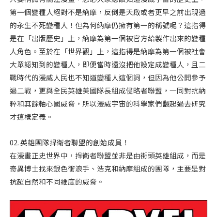
第一個變種人絕對不是納摩，反倒是天啟或者更早之前出現過
的永生不死變種人！但為何納摩仍擁有第一的稱號呢？這指得
是在「出版歷史」上，納摩為第一個被官方給製作出來的變種
人角色。至於在「世界觀」上，這指得是納摩為第一個被社會
大眾認知到的變種人，即便當時還沒把他設定成變種人，且二
戰時代的漫威人民也不知道變種人這個詞，但因為他公開參予
過二戰，更與全民英雄美國隊長組成侵略者聯盟，一同對抗納
粹和其餘軸心國威脅，所以漫威宇宙的科學家們翻起過去研究
才這樣定義。
02. 英雄團隊捍衛者聯盟的創始成員！
在漫畫正史世界中，捍衛者聯盟並非是由街頭英雄組成，而是
奇異博士找來銀色衝浪手、浩克和納摩組成的團隊，主要是對
抗超自然和不同維度的威脅。