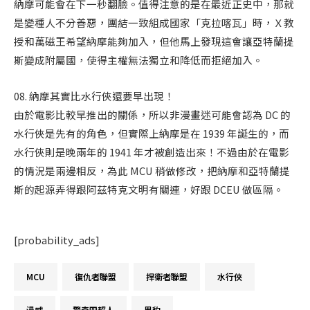
納摩可能會在下一秒翻臉。值得注意的是在最近正史中，那就
是變種人不分善惡，團結一致組成國家「克拉喀瓦」時，Ｘ教
授和萬磁王希望納摩能夠加入，但他馬上發現這會讓亞特蘭提
斯變成附屬國，使得主權無法獨立和降低而拒絕加入。
08. 納摩其實比水行俠還要早出現！
由於電影比較早推出的關係，所以非漫畫迷可能會認為 DC 的
水行俠是先有的角色，但實際上納摩是在 1939 年誕生的，而
水行俠則是晚兩年的 1941 年才被創造出來！不過由於在電影
的情況是兩邊相反，為此 MCU 稍做修改，把納摩和亞特蘭提
斯的起源弄得跟阿茲特克文明有關連，好跟 DCEU 做區隔。
[probability_ads]