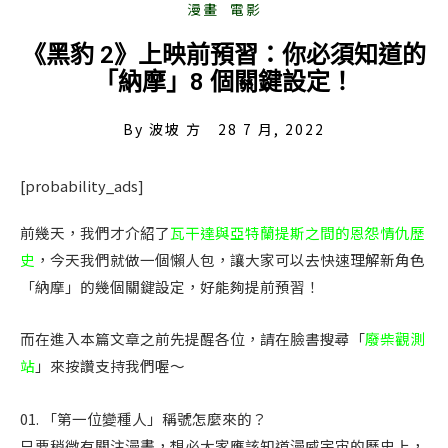
《黑豹 2》上映前預習：你必須知道的
「納摩」8 個關鍵設定！
By
波坡 方
28 7 月, 2022
[probability_ads]
前幾天，我們才介紹了
瓦干達與亞特蘭提斯之間的恩怨情仇歷
史
，今天我們就做一個懶人包，讓大家可以去快速理解新角色
「納摩」的幾個關鍵設定，好能夠提前預習！
而在進入本篇文章之前先提醒各位，請在臉書搜尋「
廢柴觀測
站
」來按讚支持我們喔～
01. 「第一位變種人」稱號怎麼來的？
只要稍微有關注漫畫，想必大家應該知道漫威宇宙的歷史上，