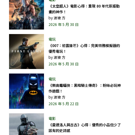
《太空超人》電影心得：重現 80 年代原版動
畫的神作！
by
波坡 方
2026 年 5 月 30 日
《007：初露鋒芒》心得：完美特務模擬器的
優秀電玩！
by
波坡 方
2026 年 5 月 30 日
《樂高蝙蝠俠：黑暗騎士傳奇》：粉絲必玩神
作遊戲！
by
波坡 方
2026 年 5 月 22 日
《曼達洛人與古古》心得：優秀的小品但少了
該有的史詩感