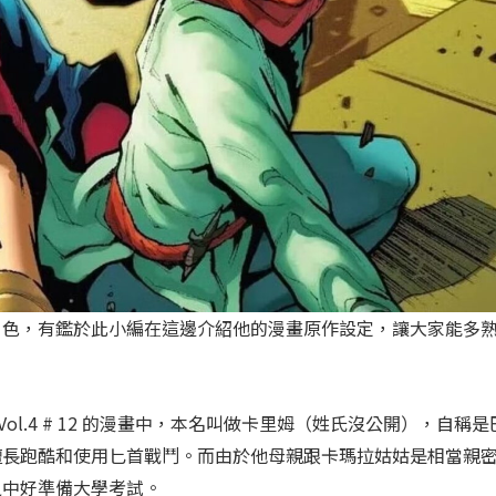
角色，有鑑於此小編在這邊介紹他的漫畫原作設定，讓大家能多
vel Vol.4 # 12 的漫畫中，本名叫做卡里姆（姓氏沒公開），自稱是
擅長跑酷和使用匕首戰鬥。而由於他母親跟卡瑪拉姑姑是相當親
之中好準備大學考試。