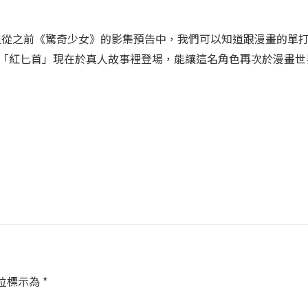
但從之前《驚奇少女》的影集預告中，我們可以知道跟漫畫的單
希望「紅匕首」現在於真人故事裡登場，能讓這名角色再次於漫畫世
位標示為
*