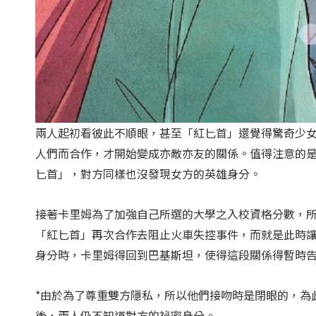
兩人起初看彼此不順眼，甚至「紅匕首」還覺得驚奇少
人們而合作，才開始變成亦敵亦友的關係。值得注意的
匕首」，對方同樣也沒發現女方的英雄身分。
接著卡里姆為了加強自己所選的大學之入校資格分數，
「紅匕首」再次合作去阻止火車失控事件，而就是此時
身分時，卡里姆得回到巴基斯坦，使得這段關係得暫時
*由於為了尊重雙方隱私，所以他們接吻時是閉眼的，為
後，兩人仍不知道對方的祕密身分。