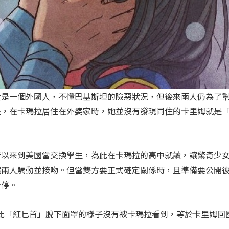
女是一個外國人，不懂巴基斯坦的險惡狀況，但後來兩人仍為了
是，在卡瑪拉居住在外婆家時，她並沒有發現同住的卡里姆就是
所以來到美國當交換學生，為此在卡瑪拉的高中就讀，讓驚奇少
讓兩人觸動並接吻。但當雙方要正式確定關係時，且準備要公開
告停。
此「紅匕首」脫下面罩的樣子沒有被卡瑪拉看到，等於卡里姆回