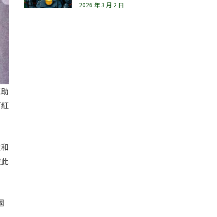
2026 年 3 月 2 日
幫助
「紅
女和
彼此
國