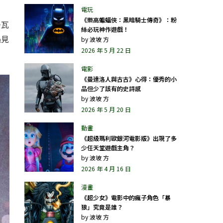
《樂高蝙蝠俠：黑暗騎士傳奇》：粉
去瓦
絲必玩神作遊戲！
遇見
by
波坡 方
2026 年 5 月 22 日
《曼達洛人與古古》心得：優秀的小
品但少了該有的史詩感
by
波坡 方
2026 年 5 月 20 日
《超級瑪利歐銀河電影版》出現了多
少任天堂遊戲主角？
by
波坡 方
2026 年 4 月 16 日
《超少女》電影中的瘋子角色「暴
狼」究竟是誰？
by
波坡 方