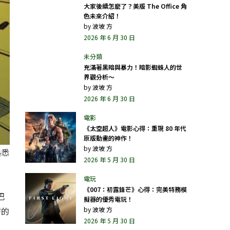
大家後續怎麼了？美版 The Office 角
色未來介紹！
by
波坡 方
2026 年 6 月 30 日
充滿著黑暗與暴力！暗影蜘蛛人的世
界觀分析～
by
波坡 方
2026 年 6 月 30 日
《太空超人》電影心得：重現 80 年代
原版動畫的神作！
by
波坡 方
熟悉
2026 年 5 月 30 日
《007：初露鋒芒》心得：完美特務模
巴
擬器的優秀電玩！
by
波坡 方
密的
2026 年 5 月 30 日