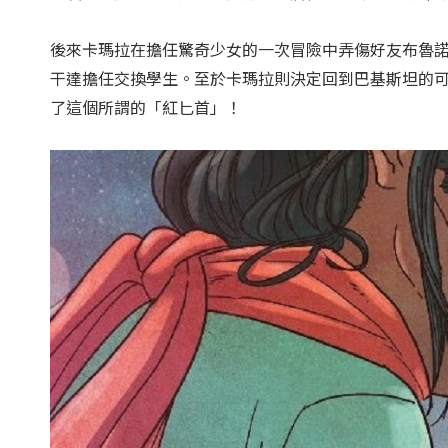
後來卡瑪拉在擔任驚奇少女的一次冒險中弄傷好友布魯
干達擔任交換學生。至於卡瑪拉則決定回到巴基斯坦的
了這個所謂的「紅匕首」！