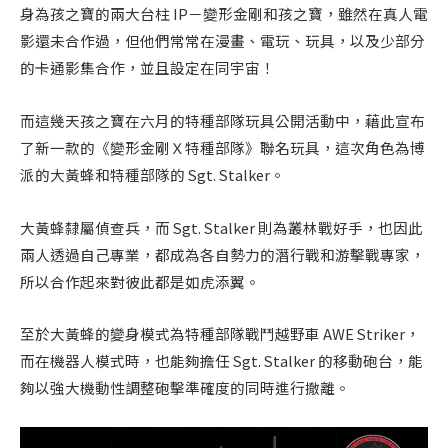
身為孩之寶的兩大台柱 IP－變形金剛和孩之寶，雖然在真人電
影還未合作過，但他們常常在漫畫、電玩、玩具，以及少部分
的卡通影集合作，並且設定在同宇宙！
而這幾天孩之寶在六月的特種部隊玩具公開活動中，藉此宣布
了新一款的《變形金剛Ｘ特種部隊》聯名玩具，這次角色為博
派的大黃蜂和特種部隊的 Sgt. Stalker。
大黃蜂隸屬偵查兵，而 Sgt. Stalker 則為叢林戰好手，也因此
兩人透過自己專業，都成為各自勢力的潛行戰和游擊戰專家，
所以合作起來對彼此都是如虎添翼。
至於大黃蜂的變身模式為特種部隊戰鬥越野車 AWE Striker，
而在機器人模式時，也能夠擔任 Sgt. Stalker 的移動砲台，能
夠以強大機動性調整砲擊準確度的同時進行撤離。