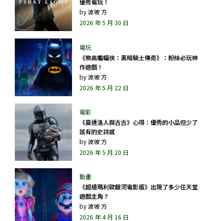
優秀電玩！
by
波坡 方
2026 年 5 月 30 日
《樂高蝙蝠俠：黑暗騎士傳奇》：粉絲必玩神
作遊戲！
by
波坡 方
2026 年 5 月 22 日
《曼達洛人與古古》心得：優秀的小品但少了
該有的史詩感
by
波坡 方
2026 年 5 月 20 日
《超級瑪利歐銀河電影版》出現了多少任天堂
遊戲主角？
by
波坡 方
2026 年 4 月 16 日