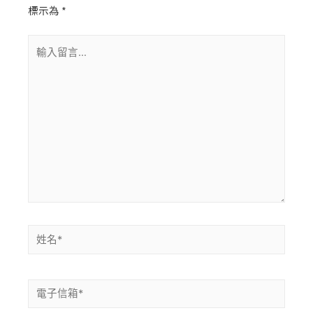
標示為
*