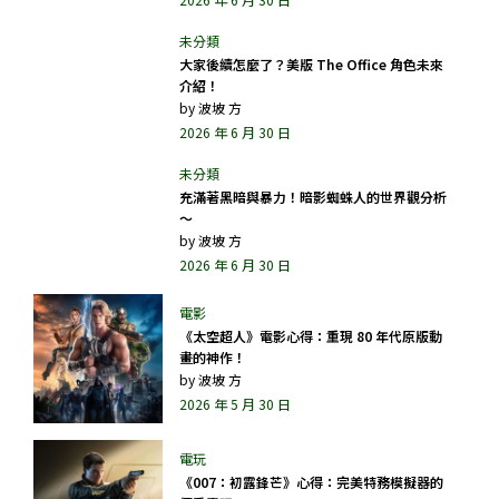
大家後續怎麼了？美版 The Office 角色未來
介紹！
by
波坡 方
2026 年 6 月 30 日
充滿著黑暗與暴力！暗影蜘蛛人的世界觀分析
～
by
波坡 方
2026 年 6 月 30 日
《太空超人》電影心得：重現 80 年代原版動
畫的神作！
by
波坡 方
2026 年 5 月 30 日
《007：初露鋒芒》心得：完美特務模擬器的