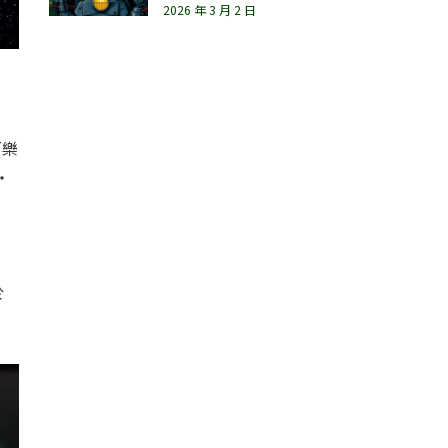
2026 年 3 月 2 日
「樂
・
於