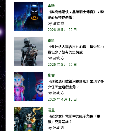
《樂高蝙蝠俠：黑暗騎士傳奇》：粉
絲必玩神作遊戲！
by
波坡 方
2026 年 5 月 22 日
《曼達洛人與古古》心得：優秀的小
品但少了該有的史詩感
by
波坡 方
2026 年 5 月 20 日
《超級瑪利歐銀河電影版》出現了多
少任天堂遊戲主角？
by
波坡 方
2026 年 4 月 16 日
《超少女》電影中的瘋子角色「暴
狼」究竟是誰？
by
波坡 方