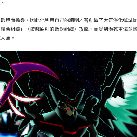
題。
球環境而擔憂，因此他利用自己的聰明才智創造了大氣淨化彈試
人聯合組織」（遊戲原創的敵對組織）攻擊，而受到瀕死重傷並
滅人類。