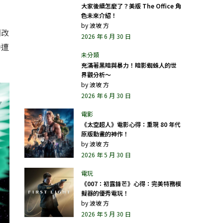
大家後續怎麼了？美版 The Office 角
色未來介紹！
by
波坡 方
圖改
2026 年 6 月 30 日
慘遭
充滿著黑暗與暴力！暗影蜘蛛人的世
界觀分析～
by
波坡 方
2026 年 6 月 30 日
《太空超人》電影心得：重現 80 年代
原版動畫的神作！
by
波坡 方
2026 年 5 月 30 日
《007：初露鋒芒》心得：完美特務模
擬器的優秀電玩！
by
波坡 方
2026 年 5 月 30 日