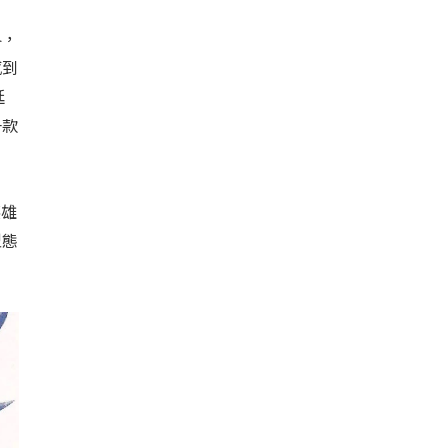
界，
感到
延
一款
英雄
型態