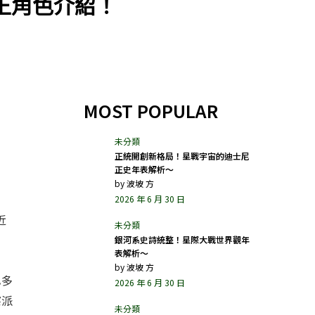
王角色介紹！
MOST POPULAR
正統開創新格局！星戰宇宙的迪士尼
正史年表解析～
by
波坡 方
2026 年 6 月 30 日
近
銀河系史詩統整！星際大戰世界觀年
表解析～
by
波坡 方
巴多
2026 年 6 月 30 日
察派