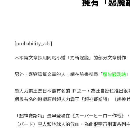
擁有「惡魔
[probability_ads]
＊本篇文章採用同站小編「
刃斬逞鍛」的部分文章創作
另外，喜歡這篇文章的人，請在臉書搜尋「
廢柴觀測站
超人力霸王是日本最有名的 IP 之一，為此自然也推出
期最有名的遊戲原創超人力霸王「超神賽斯特」（超神
「超神賽斯特」最早登場在《スーパーヒーロー作戦》
（バード）星人和地球人的混血，為此跟宇宙刑事系列