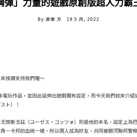
鋼彈」力量的遊戲原創版超人力霸
By
波坡 方
19 5 月, 2022
」來按讚支持我們喔～
很多電玩作品，並因此延伸出遊戲獨有設定，而今天我們就來介紹
ゼスト）！
，尤傑斯戈茲（ユーゼス・ゴッツォ）則是他的本名，設定上為
主角－卡邦的血統一樣，所以兩人成為好友，共同被銀河聯邦警