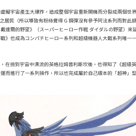
的虛擬宇宙產生大爆炸，造成整個宇宙重新開機而分裂成兩個世
之居民（所以導致有粉絲覺得 G 鋼彈沒有參予阿法系列而對此
戴達爾的野望》（スーパーヒーロー作戦 ダイダルの野望）來
作戰》也成為コンパチヒーロー系列和超級機器人大戰系列唯一
傑斯，在撿到宇宙中漂流的英格拉姆普利斯坎後，也得知了《超級
命運而進行了一系列操作，所以也完成屬於自己版本的「超神」