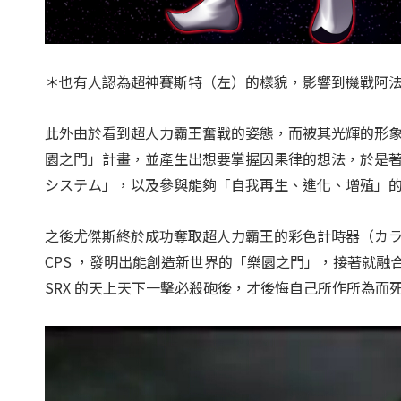
＊也有人認為超神賽斯特（左）的樣貌，影響到機戰阿
此外由於看到超人力霸王奮戰的姿態，而被其光輝的形
園之門」計畫，並產生出想要掌握因果律的想法，於是著手
システム」，以及參與能夠「自我再生、進化、增殖」
之後尤傑斯終於成功奪取超人力霸王的彩色計時器（カラー
CPS ，發明出能創造新世界的「樂園之門」，接著就
SRX 的天上天下一擊必殺砲後，才後悔自己所作所為而