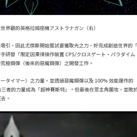
法世界觀的英格拉姆座機アストラナガン（右）
象吸引，因此尤傑斯開始嘗試要獲取光之力，好完成創造世界的
研發「限定因果律操作裝置 CPS/クロスゲート・パラダイム
的究極鋼彈（後來的惡魔鋼彈）之開發工作。
タイマー）之力量，並透過惡魔鋼彈以及 100% 效能運作的
融合三者的力量成為「超神賽斯特」。但最後在眾主角圍攻，並敗
死去。