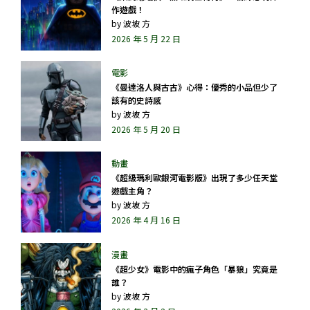
作遊戲！
by
波坡 方
2026 年 5 月 22 日
《曼達洛人與古古》心得：優秀的小品但少了
該有的史詩感
by
波坡 方
2026 年 5 月 20 日
《超級瑪利歐銀河電影版》出現了多少任天堂
遊戲主角？
by
波坡 方
2026 年 4 月 16 日
《超少女》電影中的瘋子角色「暴狼」究竟是
誰？
by
波坡 方