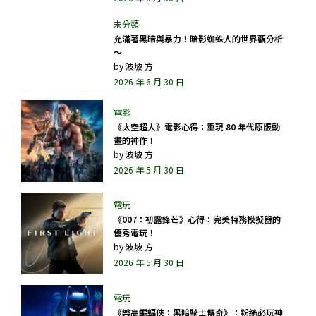
充滿著黑暗與暴力！暗影蜘蛛人的世界觀分析
～
by
波坡 方
2026 年 6 月 30 日
《太空超人》電影心得：重現 80 年代原版動
畫的神作！
by
波坡 方
2026 年 5 月 30 日
《007：初露鋒芒》心得：完美特務模擬器的
優秀電玩！
by
波坡 方
2026 年 5 月 30 日
《樂高蝙蝠俠：黑暗騎士傳奇》：粉絲必玩神