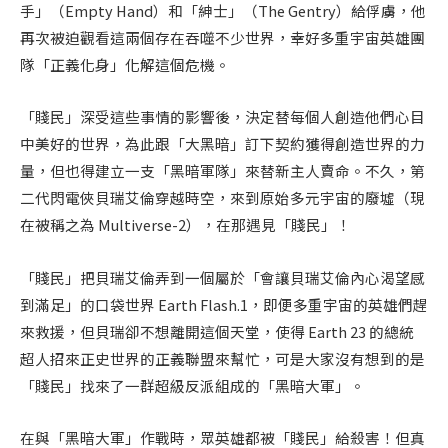
手」（Empty Hand）和「紳士」（The Gentry）給俘虜，他
再次被迫觀看這兩個存在吞噬不少世界，幸好多重宇宙英雄團
隊「正義化身」化解這個危機。
「賤民」深受這些事情的影響後，決定替每個人創造他們心目
中美好的世界，為此跟「大黑暗」訂下契約獲得創造世界的力
量，但也得建立一支「黑暗軍隊」來替新主人賣命。不久，第
二代閃電俠貝瑞艾倫穿越時空，來到原始多元宇宙的廢墟（現
在被稱之為 Multiverse-2），在那遇見「賤民」！
「賤民」把貝瑞艾倫弄到一個屬於「會讓貝瑞艾倫內心渴望感
到滿足」的口袋世界 Earth Flash.1，即便多重宇宙的英雄們趕
來救援，但貝瑞卻不想離開這個天堂，使得 Earth 23 的總統
超人招來正史世界的正義聯盟來幫忙，可是大家沒有想到的是
「賤民」找來了一群超級反派組成的「黑暗大軍」。
在與「黑暗大軍」作戰時，眾英雄都被「賤民」給殺害！但真