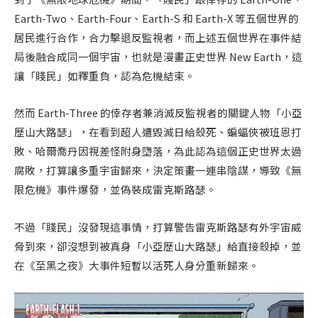
Earth-Two、Earth-Four、Earth-S 和 Earth-X 等五個世界的
居民進行合作，合力擊退反監視者，而上述五個世界在事件結
局後融合成同一個宇宙，也就是漫畫正史世界 New Earth，這
讓「賤民」如釋重負，認為危機結束。
然而 Earth-Three 的倖存者兼消滅反監視者的關鍵人物「小亞
歷山大路瑟」，在看到超人遭毀滅日給殺死、蝙蝠俠被班恩打
敗、哈爾喬丹因視差怪附身墮落，為此認為這個正史世界太過
腐敗，打算讓多重宇宙歸來，決定策畫一連串陰謀，導致《無
限危機》事件爆發，並偽裝成雷克斯路瑟。
不過「賤民」沒發現這事情，打算警告雷克斯路瑟有外宇宙威
脅到來，卻沒想到被真身「小亞歷山大路瑟」給直接殺掉，並
在《至黑之夜》大事件短暫以活死人身分重新歸來。