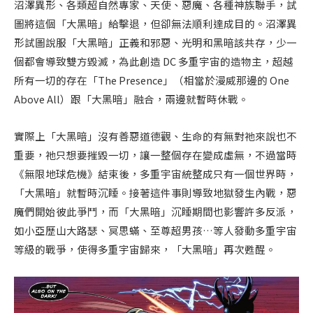
沼澤異形、各類超自然專家、天使、惡魔、各種神族聯手，試
圖將這個「大黑暗」給擊退，但卻無法順利達成目的。沼澤異
形試圖說服「大黑暗」正義和邪惡、光明和黑暗該共存，少一
個都會導致雙方毀滅，為此創造 DC 多重宇宙的造物主，超越
所有一切的存在「The Presence」（相當於漫威那邊的 One
Above All）跟「大黑暗」融合，兩邊就暫時休戰。
實際上「大黑暗」沒有善惡道德觀、生命的有無對祂來說也不
重要，祂只想要摧毀一切，讓一整個存在變成虛無，不過當時
《無限地球危機》結束後，多重宇宙統整成只有一個世界時，
「大黑暗」就暫時沉睡。接著這件事則導致地獄發生內戰，惡
魔們開始彼此爭鬥，而「大黑暗」沉睡期間也影響許多反派，
如小亞歷山大路瑟、冥思蟎、至尊超男孩…等人發動多重宇宙
等級的戰爭，使得多重宇宙歸來，「大黑暗」再次甦醒。