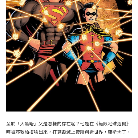
至於「大黑暗」又是怎樣的存在呢？他是在《無限地球危機》
時被邪教給招喚出來，打算毀滅上帝所創造世界，康斯坦丁、