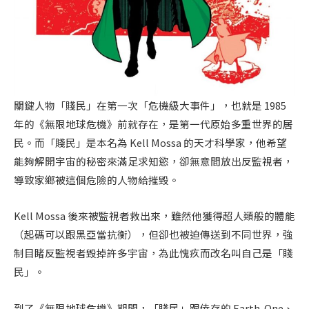
關鍵人物「賤民」在第一次「危機級大事件」，也就是 1985
年的《無限地球危機》前就存在，是第一代原始多重世界的居
民。而「賤民」是本名為 Kell Mossa 的天才科學家，他希望
能夠解開宇宙的秘密來滿足求知慾，卻無意間放出反監視者，
導致家鄉被這個危險的人物給摧毀。
Kell Mossa 後來被監視者救出來，雖然他獲得超人類般的體能
（起碼可以跟黑亞當抗衡），但卻也被迫傳送到不同世界，強
制目睹反監視者毀掉許多宇宙，為此愧疚而改名叫自己是「賤
民」。
到了《無限地球危機》期間，「賤民」跟倖存的 Earth-One、