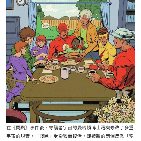
在《閃點》事件後，守護者宇宙的曼哈頓博士藉機修改了多重
宇宙的現實，「賤民」受影響而復活，卻被新的兩個反派「空