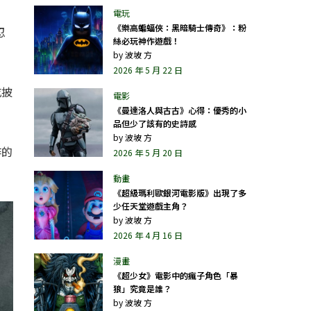
《樂高蝙蝠俠：黑暗騎士傳奇》：粉
忍
絲必玩神作遊戲！
by
波坡 方
2026 年 5 月 22 日
吃披
《曼達洛人與古古》心得：優秀的小
品但少了該有的史詩感
by
波坡 方
作的
2026 年 5 月 20 日
《超級瑪利歐銀河電影版》出現了多
少任天堂遊戲主角？
by
波坡 方
2026 年 4 月 16 日
《超少女》電影中的瘋子角色「暴
狼」究竟是誰？
by
波坡 方