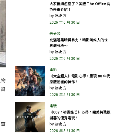
大家後續怎麼了？美版 The Office 角
色未來介紹！
by
波坡 方
2026 年 6 月 30 日
充滿著黑暗與暴力！暗影蜘蛛人的世
界觀分析～
by
波坡 方
2026 年 6 月 30 日
《太空超人》電影心得：重現 80 年代
生物
原版動畫的神作！
by
波坡 方
腳幫
2026 年 5 月 30 日
《007：初露鋒芒》心得：完美特務模
，
擬器的優秀電玩！
回事
by
波坡 方
2026 年 5 月 30 日