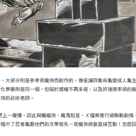
外，大部分則是參考夜魔俠而創作的，像是讓四隻烏龜變成人龜
的化學藥劑是同一個，但礙於版權不再多提，以及許瑞德率領的
魔俠的武術老師。
氣更上一層樓，因此與蝙蝠俠、魔鬼剋星、Ｘ檔案進行過聯動劇情
乎暗示了忍者龜跟他們的文學祖先－夜魔俠將要直接互動！怎麼