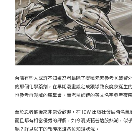
台灣有些人或許不知道忍者龜除了變種元素參考Ｘ戰警
的那個化學藥劑，在早期漫畫設定成跟導致夜魔俠誕生
也參考自漫威的魔掌會，而老鼠師傅的英文名字參考夜
至於忍者龜後來非常受歡迎，在 IDW 出版社發展時名
而且都有相當優秀的評價，如今漫威藉著這股熱潮，似
呢？詳見以下的報導來讓各位知道狀況。