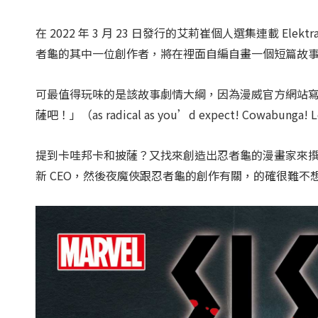
在 2022 年 3 月 23 日發行的艾莉崔個人選集連載 Elektra: 
者龜的其中一位創作者，將在裡面自編自畫一個短篇故
可最值得玩味的是該故事劇情大綱，因為漫威官方網站
薩吧！」（as radical as you’d expect! Cowabunga! L
提到卡哇邦卡和披薩？又找來創造出忍者龜的漫畫家來
新 CEO，然後夜魔俠跟忍者龜的創作有關，的確很難不