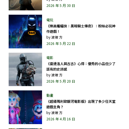
2026 年 5 月 30 日
《樂高蝙蝠俠：黑暗騎士傳奇》：粉絲必玩神
作遊戲！
by
波坡 方
2026 年 5 月 22 日
《曼達洛人與古古》心得：優秀的小品但少了
該有的史詩感
by
波坡 方
2026 年 5 月 20 日
《超級瑪利歐銀河電影版》出現了多少任天堂
遊戲主角？
by
波坡 方
2026 年 4 月 16 日