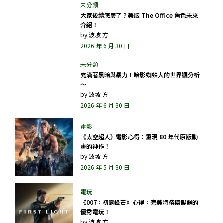
大家後續怎麼了？美版 The Office 角色未來
介紹！
by
波坡 方
2026 年 6 月 30 日
充滿著黑暗與暴力！暗影蜘蛛人的世界觀分析
～
by
波坡 方
2026 年 6 月 30 日
《太空超人》電影心得：重現 80 年代原版動
畫的神作！
by
波坡 方
2026 年 5 月 30 日
《007：初露鋒芒》心得：完美特務模擬器的
優秀電玩！
by
波坡 方