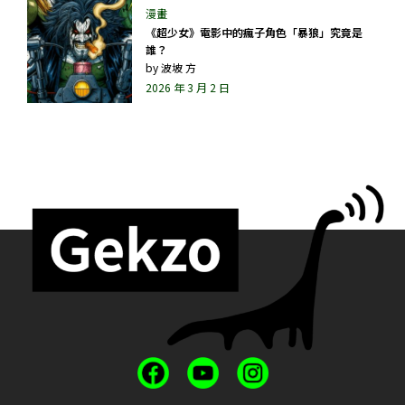
《超少女》電影中的瘋子角色「暴狼」究竟是
誰？
by
波坡 方
2026 年 3 月 2 日