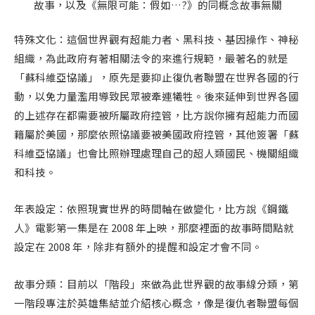
故事，以及《無限可能：假如…?》的同概念故事無關
特殊文化：這個世界觀有超能力者、黑科技、基因操作、神秘
組織，為此政府有著相關法令的來進行規範，最著名的就是
「蘇科維亞協議」，原先是要抑止復仇者聯盟在世界各國的行
動，以免力量濫用導致民眾被牽連犧牲。後來延伸到世界各國
的上述存在都需要被所屬政府控管，比方說你擁有超能力而國
籍屬於美國，那麼依照協議要被美國政府控管，其他簽署「蘇
科維亞協議」也會比照辦理處理自己的超人類國民、機關組織
和科技。
年表設定：依照現實世界的時間軸在做變化，比方說《鋼鐵
人》電影第一集是在 2008 年上映，那麼裡面的故事時間點就
設定在 2008 年，除非有額外的提醒和設定才會不同。
故事分類：目前以「階段」來做為此世界觀的故事線分類，第
一階段專注於英雄集結並介紹核心概念，像是復仇者聯盟每個