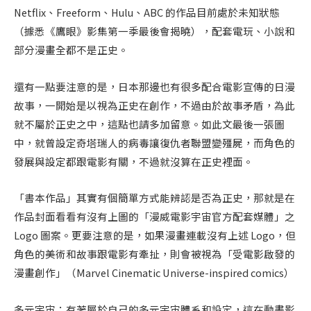
Netflix、Freeform、Hulu、ABC 的作品目前處於未知狀態
（據悉《鷹眼》影集第一季最後會揭曉），配套電玩、小說和
部分漫畫全都不是正史。
還有一點要注意的是，日本那邊也有很多配合電影宣傳的日漫
故事，一開始是以視為正史在創作，不過由於故事矛盾，為此
就不屬於正史之中，這點也請多加留意。如此文最後一張圖
中，就曾設定奇塔瑞人的病毒讓復仇者聯盟變殭屍，而角色的
發展與設定都跟電影有關，不過就沒算在正史裡面。
「書本作品」其實有個簡單方式能辨認是否為正史，那就是在
作品封面看看有沒有上圖的「漫威電影宇宙官方配套媒體」之
Logo 圖案。更要注意的是，如果漫畫連載沒有上述 Logo，但
角色的美術和故事跟電影有牽扯，則會被視為「受電影啟發的
漫畫創作」（Marvel Cinematic Universe-inspired comics）
多元宇宙：有著屬於自己的多元宇宙體系和設定，這在動畫影