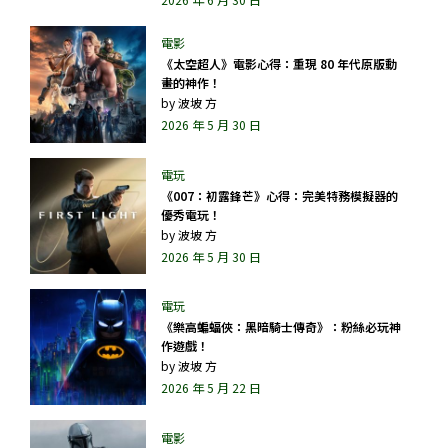
《太空超人》電影心得：重現 80 年代原版動
畫的神作！
by
波坡 方
2026 年 5 月 30 日
《007：初露鋒芒》心得：完美特務模擬器的
優秀電玩！
by
波坡 方
2026 年 5 月 30 日
《樂高蝙蝠俠：黑暗騎士傳奇》：粉絲必玩神
作遊戲！
by
波坡 方
2026 年 5 月 22 日