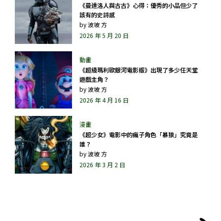
《曼達洛人與古古》心得：優秀的小品但少了
該有的史詩感
by
波坡 方
2026 年 5 月 20 日
《超級瑪利歐銀河電影版》出現了多少任天堂
遊戲主角？
by
波坡 方
2026 年 4 月 16 日
《超少女》電影中的瘋子角色「暴狼」究竟是
誰？
by
波坡 方
2026 年 3 月 2 日