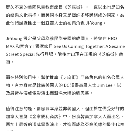
歷久不衰的美國兒童教育節目《芝麻街》，一直以來也是知名
的娛樂文化指標，而美國本身又是個許多移民組成的國家，為
此他們最近推出一個亞裔人士的布偶角色 Ji-Young。
Ji-Young 設定是父母為移民到美國的韓國人，將會在 HBO
MAX 和官方 YT 獨家節目 See Us Coming Together: A Sesame
Street Special 先行登場，隨後才出現在正規的《芝麻街》故
事。
而在特別節目中，幫忙推廣《芝麻街》亞裔角色的知名公眾人
物，有本身就是韓裔美國人的 DC 漫畫高層人士 Jim Lee，以
及最近在漫威電影演出而聲名大噪的劉思慕。
值得注意的是，劉思慕本身並非韓國人，但由於在備受好評的
加拿大喜劇《金家便利商店》中，扮演韓裔加拿大人而出名，
再加上最近的漫威電影演出，才進而成為亞裔英雄的最佳代表