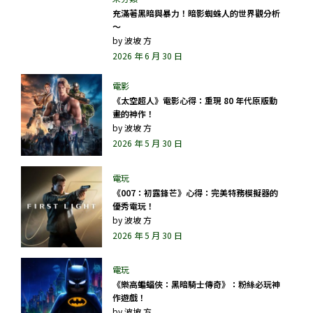
充滿著黑暗與暴力！暗影蜘蛛人的世界觀分析
～
by
波坡 方
2026 年 6 月 30 日
《太空超人》電影心得：重現 80 年代原版動
畫的神作！
by
波坡 方
2026 年 5 月 30 日
《007：初露鋒芒》心得：完美特務模擬器的
優秀電玩！
by
波坡 方
2026 年 5 月 30 日
《樂高蝙蝠俠：黑暗騎士傳奇》：粉絲必玩神
作遊戲！
by
波坡 方