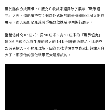
至於雕像分成兩版，B 版允許收藏家選擇除了展示「戰爭坦
克」之外，還能讓帶有 2 個額外武器的戰爭機器個別獨立出來
展示，而 A 版則是能讓戰爭機器放進裝甲內進行展示。
整體估計高 87 厘米、長 90 厘米、寬 93 厘米的「戰爭坦克」
是 XM 自成立以來生產的最大的 1:4 比例雕像收藏品，比浩克
毀滅者還大。不過能理解，因為光戰爭機器本身就比鋼鐵人寬
大了，那麼他的強化裝甲更大是應該的。