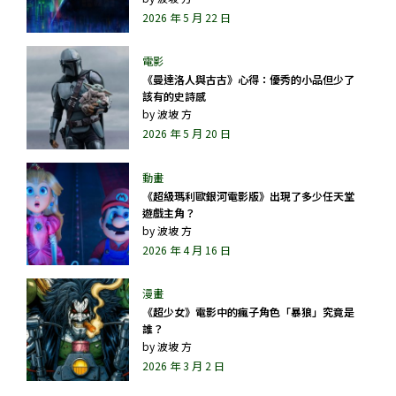
2026 年 5 月 22 日
《曼達洛人與古古》心得：優秀的小品但少了
該有的史詩感
by
波坡 方
2026 年 5 月 20 日
《超級瑪利歐銀河電影版》出現了多少任天堂
遊戲主角？
by
波坡 方
2026 年 4 月 16 日
《超少女》電影中的瘋子角色「暴狼」究竟是
誰？
by
波坡 方
2026 年 3 月 2 日