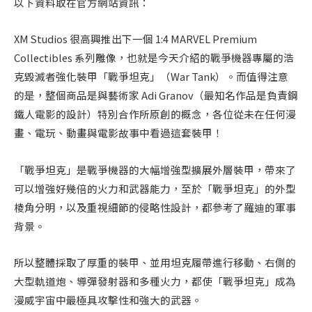
以下資料取在官方網站資訊：
XM Studios 很高興推出下一個 1:4 MARVEL Premium
Collectibles 系列雕像，也就是今天介紹的戰爭機器專屬的浩
克毀滅者強化裝甲「戰爭坦克」（War Tank）。而值得注意
的是，整個商品是與藝術​​家 Adi Granov（最知名作品是負責鋼
鐵人電影的設計）特別合作所原創的概念，各位從未在任何漫
畫、電玩、動畫與電影故事中看過這套裝甲！
「戰爭坦克」是戰爭機器的大幅增強型擴展外層裝甲，帶來了
可以增強好幾倍的火力和武器能力，至於「戰爭坦克」的外型
棱角分明，以及重視細節的侵略性設計，都參考了羅迪的軍事
背景。
所以整體採取了厚重的裝甲、並用坦克履帶進行移動、右側的
大型軌道炮、導彈發射器和多種火力，都使「戰爭坦克」成為
漫威宇宙中最極具攻擊性和強大的武器。