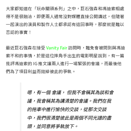
大家都知道在「玩命關頭系列」之中，巨石強森和馮迪索相處
得不是很融洽，即便兩人通常沒對媒體直接公開講述，但隨著
一起演出的演員和製作人士都承認有這回事時，那麼就是難以
否認的事實！
最近巨石強森在接受
Vanity Fair
訪問時，難免會被問到與馮迪
索不和的事情，於是這位摔角手出生的電影明星說到，有一篇
批評馮迪索的 IG 推文讓兩人進行一場緊張的會議，而最後他
們為了項目利益而拋掉彼此的爭執。
嗯，有一個
會議，
但我不會稱其為談和會
議，我會稱其為講清楚的會議。我們在我
的拖車中進行愉快的交談，從那次交談
中，我們很
清楚
彼此是兩個不同光譜的盡
頭，並同意將爭執放下。