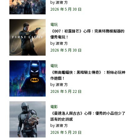
by
波坡 方
2026 年 5 月 30 日
《007：初露鋒芒》心得：完美特務模擬器的
優秀電玩！
by
波坡 方
2026 年 5 月 30 日
《樂高蝙蝠俠：黑暗騎士傳奇》：粉絲必玩神
作遊戲！
by
波坡 方
2026 年 5 月 22 日
《曼達洛人與古古》心得：優秀的小品但少了
該有的史詩感
by
波坡 方
2026 年 5 月 20 日