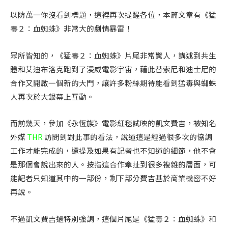
以防萬一你沒看到標題，這裡再次提醒各位，本篇文章有《猛
毒２：血蜘蛛》非常大的劇情暴雷！
眾所皆知的，《猛毒２：血蜘蛛》片尾非常驚人，講述到共生
體和艾迪布洛克跑到了漫威電影宇宙，藉此替索尼和迪士尼的
合作又開啟一個新的大門，讓許多粉絲期待能看到猛毒與蜘蛛
人再次於大銀幕上互動。
而前幾天，參加《永恆族》電影紅毯試映的凱文費吉，被知名
外媒
THR
訪問到對此事的看法，說道這是經過很多次的協調
工作才能完成的，還提及如果有記者也不知道的細節，他不會
是那個會說出來的人。按指這合作牽扯到很多複雜的層面，可
能記者只知道其中的一部份，剩下部分費吉基於商業機密不好
再說。
不過凱文費吉還特別強調，這個片尾是《猛毒２：血蜘蛛》和