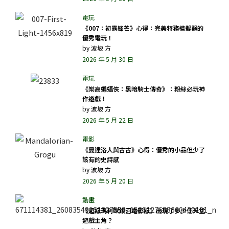
《007：初露鋒芒》心得：完美特務模擬器的
優秀電玩！
by
波坡 方
2026 年 5 月 30 日
《樂高蝙蝠俠：黑暗騎士傳奇》：粉絲必玩神
作遊戲！
by
波坡 方
2026 年 5 月 22 日
《曼達洛人與古古》心得：優秀的小品但少了
該有的史詩感
by
波坡 方
2026 年 5 月 20 日
《超級瑪利歐銀河電影版》出現了多少任天堂
遊戲主角？