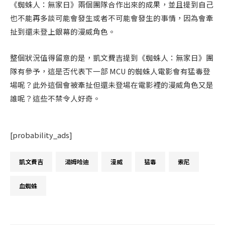
《蜘蛛人：無家日》兩個團隊合作出來的成果，並且提到自己
也不能再多談可能會發生或者不可能會發生的事情，因為會牽
扯到還未登上銀幕的漫威角色。
整個狀況值得留意的是，凱文費吉提到《蜘蛛人：無家日》團
隊有參予，這是否代表下一部 MCU 的蜘蛛人電影會有猛毒登
場呢？此外這個會被牽扯但還未登場在電影裡的漫威角色又是
誰呢？這些不禁令人好奇。
[probability_ads]