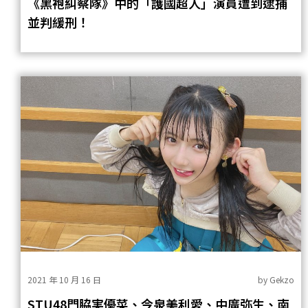
《黑袍糾察隊》中的「護國超人」演員遭到逮捕
並判緩刑！
2021 年 10 月 16 日
by
Gekzo
STU48門脇実優菜、今泉美利愛、中廣弥生、南