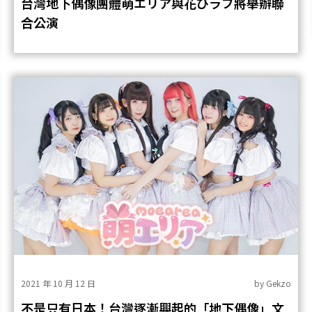
台灣地下偶像團體萌エリア與花びラブ將舉辦聯
合公演
2021 年 10 月 12 日
by
Gekzo
不是只有日本！台灣逐漸興起的「地下偶像」文