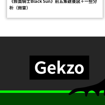
《假面騎士Black Sun》前五集觀後感＋一些分
析（微雷）