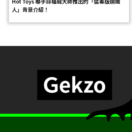
Hot Toys 聯手邱福龍大師推出的「猛毒版鋼鐵
人」背景介紹！