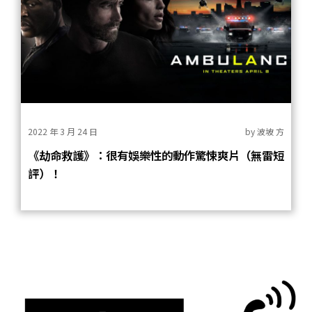
2022 年 3 月 24 日
by
波坡 方
《劫命救護》：很有娛樂性的動作驚悚爽片（無雷短
評）！