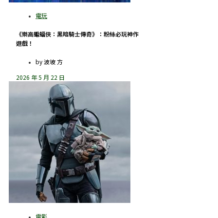
《樂高蝙蝠俠：黑暗騎士傳奇》：粉絲必玩神作
遊戲！
by
波坡 方
2026 年 5 月 22 日