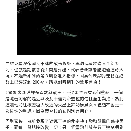
在結束星際帝國瓦干達的故事線後，黑豹連載將進入全新系
列，也就是期數會從 1 開始算起，代表著新讀者能透過這時入
坑，不過新系列的第 3 期會進入指標，因為代表黑豹連載在總
數上已經達到 200 期，所以到時期刊的數字會換！
200 期會新增許多頁數與故事，不過最主要有兩個重點，一個
是隨著刺客的逼近以及瓦干達對帝查拉的信任產生動搖，為此
這讓他前往被變種人改造的火星上拜訪暴風女。但這不會是一
次愉快的重逢，因為帝查拉的訪問別有用心。
回到家後，蘇莉發現了對瓦干達的秘密特工發動襲擊的幕後黑
手，而這一發現將改變一切！另一個重點則放在瓦干達挖掘到