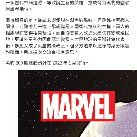
一個古代神廟遺跡，導致誕生新的英雄，並威脅到黑豹的國家
保護者地位。
值得留意的是，暴風女即便現在跟黑豹離婚，但還維持著戀人
關係，可隨著瓦干達不承認變種人國家克拉科的主權，兩人的
相處現在變得相當緊張。而自從變種人改造火星使其變成殖民
地，更讓外星勢力因此認定變種人才是地球的星際社會代表
後，暴風女成了火星的攝政王，但女方還未以這樣的身分跟黑
豹碰面，所以這次交流會很有意思。
黑豹 200 期連載預計在 2022 年 1 月發行～