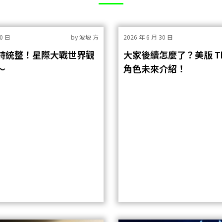
30 日
by
波坡 方
2026 年 6 月 30 日
詩統整！星際大戰世界觀
大家後續怎麼了？美版 The 
～
角色未來介紹！