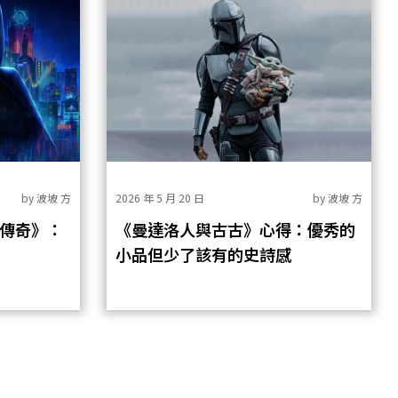
by
波坡 方
2026 年 5 月 20 日
by
波坡 方
傳奇》：
《曼達洛人與古古》心得：優秀的
小品但少了該有的史詩感