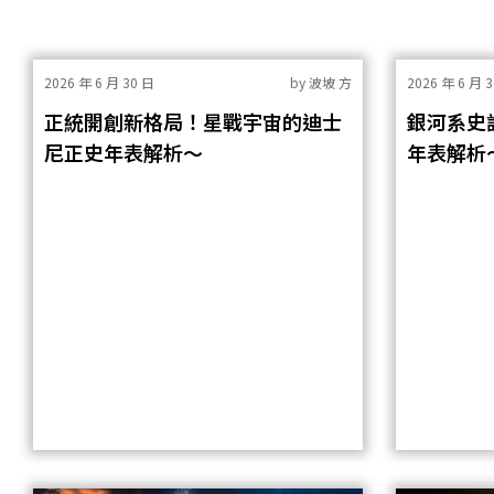
2026 年 6 月 30 日
by
波坡 方
2026 年 6 月 
正統開創新格局！星戰宇宙的迪士
銀河系史
尼正史年表解析～
年表解析