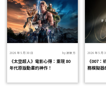
2026 年 5 月 30 日
by
波坡 方
2026 年 5 月 
《太空超人》電影心得：重現 80
《007
年代原版動畫的神作！
務模擬器