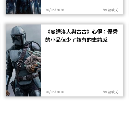
30/05/2026
by
波坡 方
《曼達洛人與古古》心得：優秀
的小品但少了該有的史詩感
20/05/2026
by
波坡 方