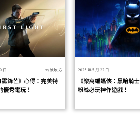
30 日
by
波坡 方
2026 年 5 月 22 日
：初露鋒芒》心得：完美特
《樂高蝙蝠俠：黑暗騎士
的優秀電玩！
粉絲必玩神作遊戲！