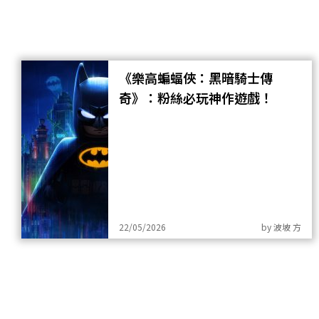
《樂高蝙蝠俠：黑暗騎士傳
奇》：粉絲必玩神作遊戲！
22/05/2026
by
波坡 方