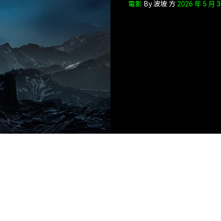
電影
By 波坡 方
2026 年 5 月 