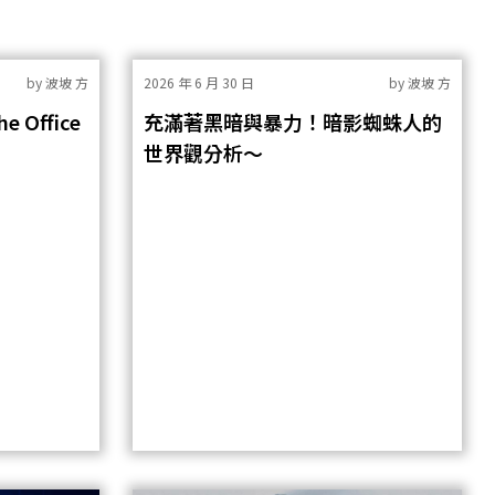
by
波坡 方
2026 年 6 月 30 日
by
波坡 方
Office
充滿著黑暗與暴力！暗影蜘蛛人的
世界觀分析～